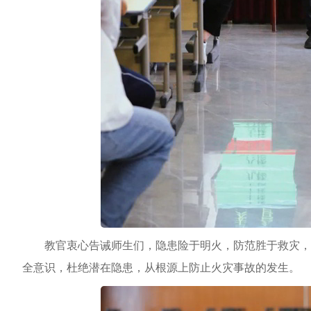
教官衷心告诫师生们，隐患险于明火，防范胜于救灾，
全意识，杜绝潜在隐患，从根源上防止火灾事故的发生。